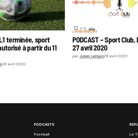
DIVERS
REPLAYS
L1 terminée, sport
PODCAST – Sport Club, l
autorisé à partir du 11
27 avril 2020
par
Julien Lampin
28 avril 2020
in
28 avril 2020
PODCASTS
REP
Football
Le T