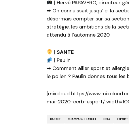
| Hervé PAPAVERO, directeur gé
➡ On connaissait jusqu’ici la secti
désormais compter sur sa section
stratégie, les ambitions de la sec
attendu à l’automne 2020.
|
SANTE
| Paulin
➡ Comment allier sport et allergi
le pollen ? Paulin donnes tous les 
[mixcloud https://www.mixcloud.
mai-2020-ccrb-esport/ width=100%
BASKET
CHAMPAGNE BASKET
EFSA
ESPORT