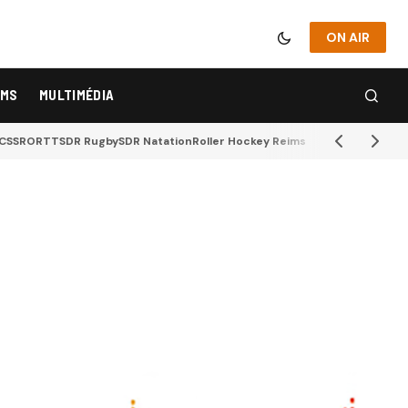
ON AIR
IMS
MULTIMÉDIA
CSSR
ORTT
SDR Rugby
SDR Natation
Roller Hockey Reims