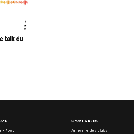
e talk du
LAYS
SPORT À REIMS
alk Foot
Annuaire des clubs