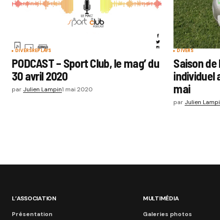
DIVERS
REPLAYS
DIVERS
PODCAST – Sport Club, le mag’ du
Saison de 
30 avril 2020
individuel 
mai
par
Julien Lampin
1 mai 2020
par
Julien Lamp
L’ASSOCIATION
MULTIMÉDIA
Présentation
Galeries photos