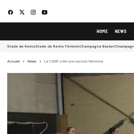
HOME
NEWS
Stade de Reims
Stade de Reims Féminin
Champagne Basket
Champagne
Accueil
News
Le CSSR crée une section féminine