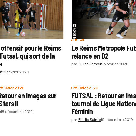
FUTSAL
offensif pour le Reims
Le Reims Métropole Fut
utsal, qui sort de la
relance en D2
e
par
Julien Lampin
15 février 2020
in
22 février 2020
FUTSAL
PHOTOS
FUTSAL
PHOTOS
Retour en images sur
FUTSAL : Retour en ima
Stars II
tournoi de Ligue Nation
Féminin
e
18 décembre 2019
par
Elodie Sainte
15 décembre 2019