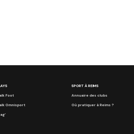
LAYS
SPORT À REIMS
alk Foot
Annuaire des clubs
alk Omnisport
Où pratiquer à Reims ?
ag’