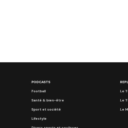
PODCASTS
REP
Football
Le T
Santé & bien-être
Le T
Sport et société
Le M
Lifestyle
Divers sports et coulisses