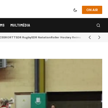
ON AIR
IMS
MULTIMÉDIA
CSSR
ORTT
SDR Rugby
SDR Natation
Roller Hockey Reims