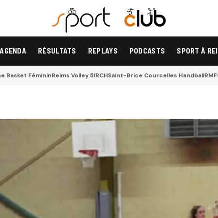
AGENDA
RÉSULTATS
REPLAYS
PODCASTS
SPORT À RE
 Basket Féminin
Reims Volley 51
RCH
Saint-Brice Courcelles Handball
RMF