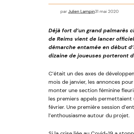
par
Julien Lampin
31 mai 2020
Déjà fort d’un grand palmarès c
de Reims vient de lancer officie
démarche entamée en début d’ann
dizaine de joueuses porteront do
C’était un des axes de développe
mois de janvier, les annonces pou
monter une section féminine fleuri
les premiers appels permettaient 
février. Une première session d’e
l’enthousiasme autour du projet.
Si la crise liée au Covid-19 a stopp