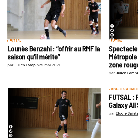
FUTSAL
FUTSAL
Lounès Benzahi : “offrir au RMF la
Spectacle 
saison qu’il mérite”
Métropole F
zone roug
par
Julien Lampin
29 mai 2020
par
Julien Lamp
DIVERS
FOOTBALL
FUTSAL : 
Galaxy All 
par
Elodie Saint