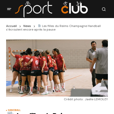
Accueil
News
Les filles du Reims Champagne Handball
s’écroulent encore après la pause
Crédit photo : Jaelle LEMOUZY
HANDBALL