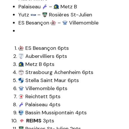
Palaiseau
–
Metz B
Yutz
–
Rosières St-Julien
ES Besançon
–
Villemomble
ES Besançon 6pts
Aubervilliers 6pts
Metz B 6pts
Strasbourg Achenheim 6pts
Stella Saint Maur 6pts
Villemomble 6pts
Reichtett 5pts
Palaiseau 4pts
Bassin Mussipontain 4pts
REIMS
3pts
Rosières St-Julien 2pts