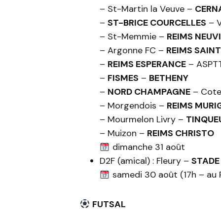
– St-Martin la Veuve –
CERN
–
ST-BRICE COURCELLES
– V
– St-Memmie –
REIMS NEUV
– Argonne FC –
REIMS SAIN
–
REIMS ESPERANCE
– ASPTT
–
FISMES
–
BETHENY
–
NORD CHAMPAGNE
– Cote
– Morgendois –
REIMS MURI
– Mourmelon Livry –
TINQUE
– Muizon –
REIMS CHRISTO
dimanche 31 août
D2F (amical) : Fleury –
STADE 
samedi 30 août (17h – au P
FUTSAL