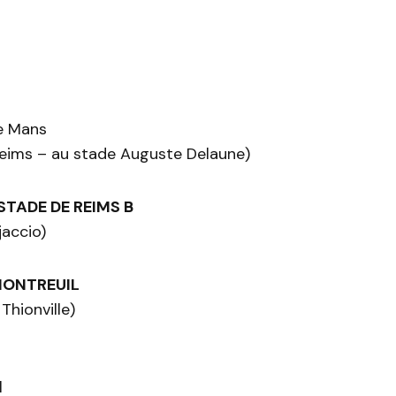
e Mans
eims – au stade Auguste Delaune)
STADE DE REIMS B
accio)
ONTREUIL
Thionville)
l