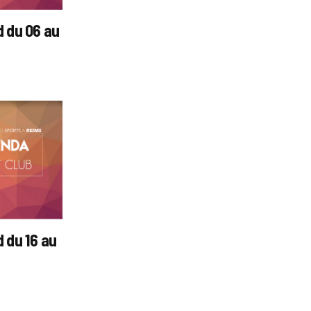
 du 06 au
du 16 au