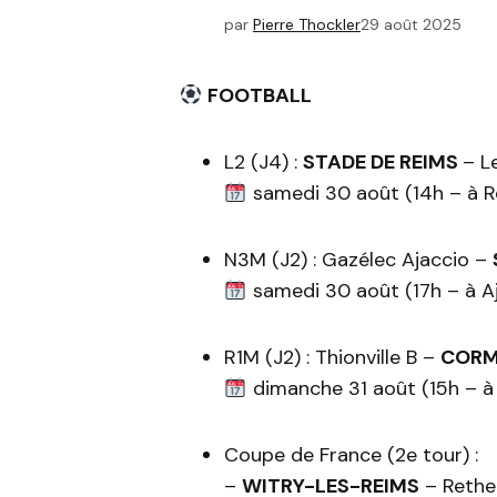
par
Pierre Thockler
29 août 2025
FOOTBALL
L2 (J4) :
STADE DE REIMS
– L
samedi 30 août (14h – à R
N3M (J2) : Gazélec Ajaccio –
samedi 30 août (17h – à Aj
R1M (J2) : Thionville B –
C
ORM
dimanche 31 août (15h – à 
Coupe de France (2e tour) :
–
WITRY-LES-REIMS
– Rethe