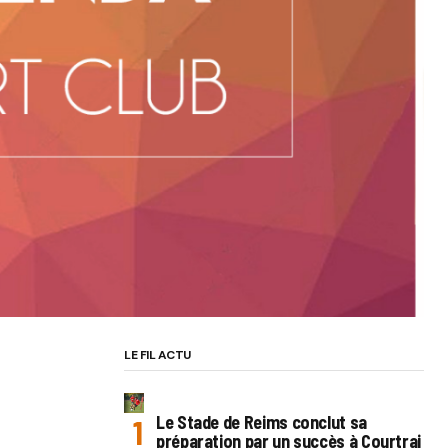
LE FIL ACTU
Le Stade de Reims conclut sa
préparation par un succès à Courtrai