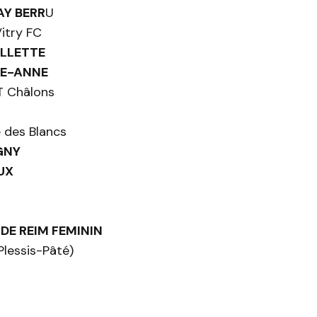
AY BERR
U
itry FC
ILLETTE
TE-ANNE
 Châlons
 des Blancs
GNY
UX
DE REIM FEMININ
lessis-Pâté)