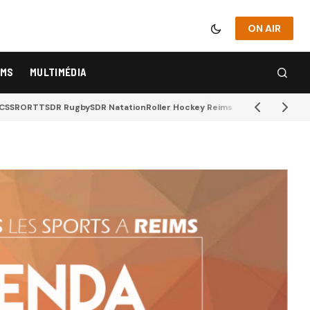
ON AIR
IMS
MULTIMÉDIA
CSSR
ORTT
SDR Rugby
SDR Natation
Roller Hockey Reims