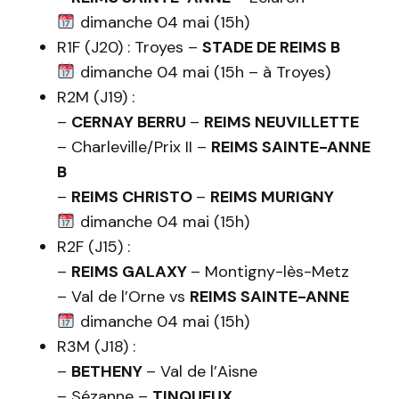
dimanche 04 mai (15h)
R1F (J20) : Troyes –
STADE DE REIMS B
dimanche 04 mai (15h – à Troyes)
R2M (J19) :
–
CERNAY BERRU
–
REIMS NEUVILLETTE
– Charleville/Prix II –
REIMS SAINTE-ANNE
B
–
REIMS CHRISTO
–
REIMS MURIGNY
dimanche 04 mai (15h)
R2F (J15) :
–
REIMS GALAXY
– Montigny-lès-Metz
– Val de l’Orne vs
REIMS SAINTE-ANNE
dimanche 04 mai (15h)
R3M (J18) :
–
BETHENY
– Val de l’Aisne
– Sézanne –
TINQUEUX