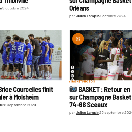
à Thionville
sur Champagne Basket
Orléans
in
5 octobre 2024
par
Julien Lampin
3 octobre 2024
BASKET
PHOTOS
rice Courcelles finit
BASKET : Retour en
uler à Molsheim
sur Champagne Basket
74-68 Sceaux
in
28 septembre 2024
par
Julien Lampin
25 septembre 202