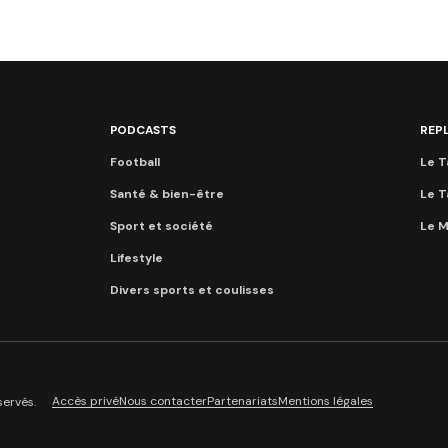
PODCASTS
REP
Football
Le T
Santé & bien-être
Le T
Sport et société
Le M
Lifestyle
Divers sports et coulisses
Accès privé
Nous contacter
Partenariats
Mentions légales
servés.