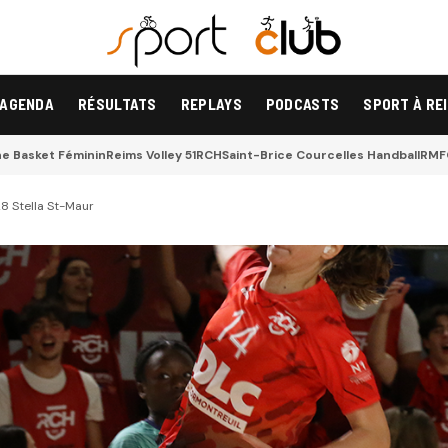
AGENDA
RÉSULTATS
REPLAYS
PODCASTS
SPORT À RE
 Basket Féminin
Reims Volley 51
RCH
Saint-Brice Courcelles Handball
RMF
8 Stella St-Maur