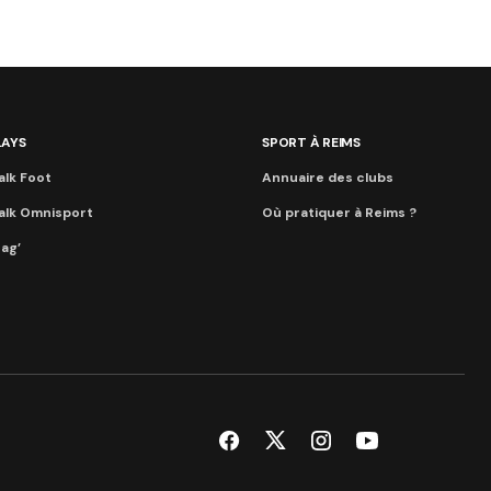
LAYS
SPORT À REIMS
alk Foot
Annuaire des clubs
alk Omnisport
Où pratiquer à Reims ?
ag’