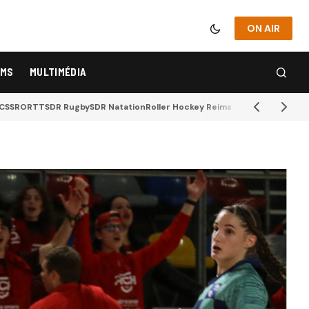
ON AIR
IMS
MULTIMÉDIA
CSSR
ORTT
SDR Rugby
SDR Natation
Roller Hockey Reims