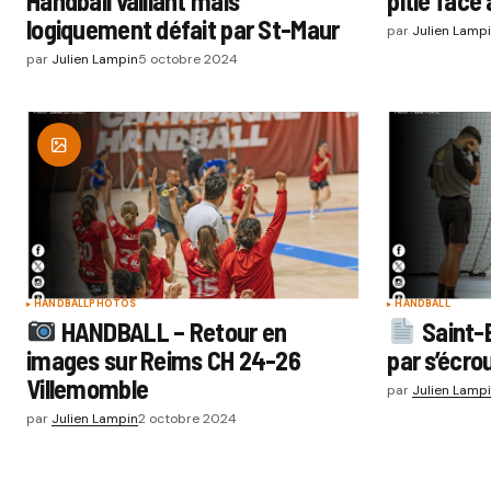
Handball vaillant mais
pitié face 
logiquement défait par St-Maur
par
Julien Lamp
par
Julien Lampin
5 octobre 2024
HANDBALL
PHOTOS
HANDBALL
HANDBALL – Retour en
Saint-B
images sur Reims CH 24-26
par s’écro
Villemomble
par
Julien Lamp
par
Julien Lampin
2 octobre 2024