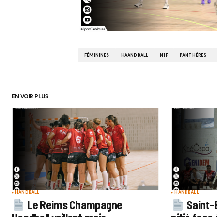
FÉMININES
HAANDBALL
N1F
PANTHÈRES
EN VOIR PLUS
HANDBALL
HANDBALL
Le Reims Champagne
Saint-B