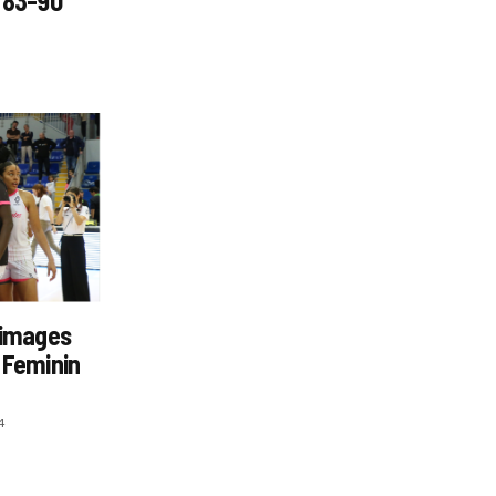
 83-90
 images
 Feminin
4