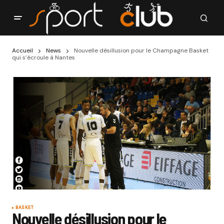
Accueil
News
Nouvelle désillusion pour le Champagne Basket
qui s’écroule à Nantes
BASKET
Nouvelle désillusion pour le